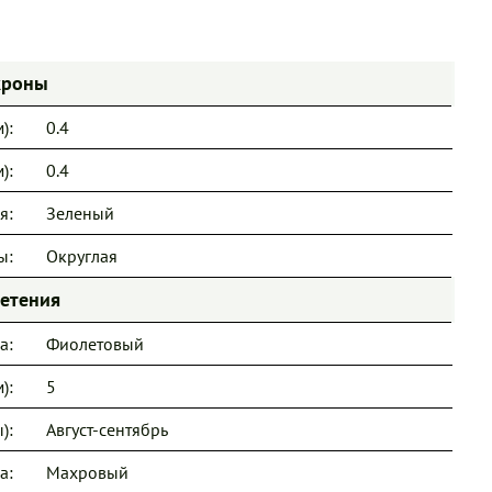
кроны
):
0.4
):
0.4
я:
Зеленый
ы:
Округлая
ветения
а:
Фиолетовый
):
5
):
Август-сентябрь
а:
Махровый