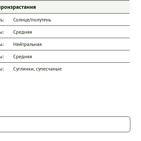
произрастания
ь:
Солнце/полутень
ы:
Средняя
ы:
Нейтральная
ы:
Средняя
ы:
Суглинки, супесчаные