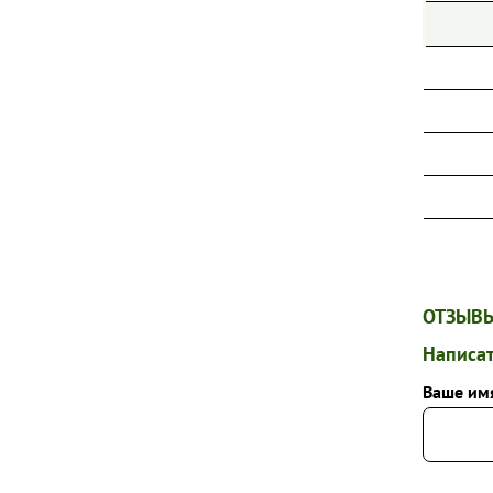
ПИОНЫ
ТИМЬЯНЫ
ФЛОКСЫ МЕТЕЛЬЧАТЫЕ
ФЛОКСЫ ПОЧВОПОКРОВНЫЕ
ХОСТЫ
ШАЛФЕИ
ЭХИНАЦЕИ
ДРУГИЕ МНОГОЛЕТНИЕ ЦВЕТЫ
ОТЗЫВЫ
Написат
Ваше им