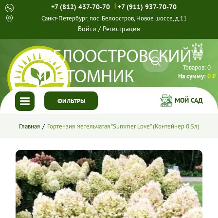
|
+7 (812) 437-70-70
+7 (911) 937-70-70
Санкт-Петербург, пос. Белоостров, Новое шоссе, д.11
Войти
/
Регистрация
Товаров:
0
На сумму:
0 ₽
МОЙ САД
ФИЛЬТРЫ
ГЛАВНАЯ
Главная
Гортензия метельчатая "Summer Love" (Контейнер 0,5л)
КАТАЛОГ
СПЕЦПРЕДЛОЖЕНИЯ
ГОТОВЫЕ РЕШЕНИЯ
О НАС