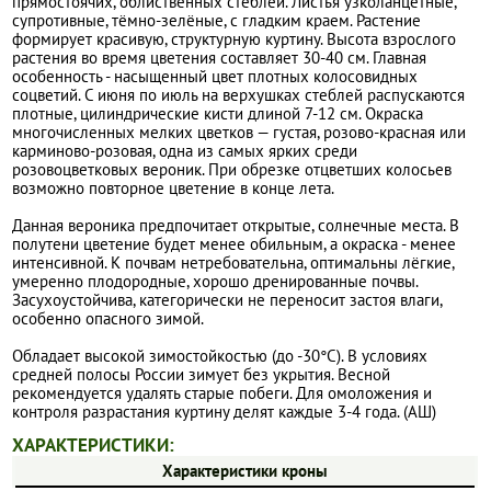
прямостоячих, облиственных стеблей. Листья узколанцетные,
супротивные, тёмно-зелёные, с гладким краем. Растение
формирует красивую, структурную куртину. Высота взрослого
растения во время цветения составляет 30-40 см. Главная
особенность - насыщенный цвет плотных колосовидных
соцветий. С июня по июль на верхушках стеблей распускаются
плотные, цилиндрические кисти длиной 7-12 см. Окраска
многочисленных мелких цветков — густая, розово-красная или
карминово-розовая, одна из самых ярких среди
розовоцветковых вероник. При обрезке отцветших колосьев
возможно повторное цветение в конце лета.
Данная вероника предпочитает открытые, солнечные места. В
полутени цветение будет менее обильным, а окраска - менее
интенсивной. К почвам нетребовательна, оптимальны лёгкие,
умеренно плодородные, хорошо дренированные почвы.
Засухоустойчива, категорически не переносит застоя влаги,
особенно опасного зимой.
Обладает высокой зимостойкостью (до -30°C). В условиях
средней полосы России зимует без укрытия. Весной
рекомендуется удалять старые побеги. Для омоложения и
контроля разрастания куртину делят каждые 3-4 года. (АШ)
ХАРАКТЕРИСТИКИ:
Характеристики кроны