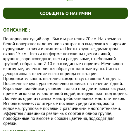
СООБЩИТЬ О НАЛИЧИИ
ОПИСАНИЕ :
Повторно цветущий сорт. Высота растения 70 см. На кремово-
белой поверхности лепестков контрастно выделяются широкие
пурпурные штрихи и окантовка. Цветы крупные, диаметром
около 15 см. Цветки по форме похожи на цветки лилий,
крупные, воронковидные, шести раздельные, с небольшой
трубкой, собраны по 2-10 в раскидистые соцветия. Мечевидно-
изогнутые, зеленые листья образуют плотные кусты. Листва
декоративна в течение всего периода вегетации.
Продолжительность цветения каждого куста около 3 недель.
Посаженные культуры ежедневно поливают в течение 7 дней.
Взрослые лилейники увлажнят только при длительных засухах,
причем исключительно теплой водой, которую льют под корень.
Лилейник один из самых малотребовательных многолетников.
Использование: солитерные посадки среди газона, около
водоема, групповые посадки с различными многолетниками.
Эффектны лилейники различных сортов в одной группе,
подобранные по высоте и срокам цветения, подходят для
срезки.