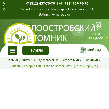
|
+7 (812) 437-70-70
+7 (911) 937-70-70
Санкт-Петербург, пос. Белоостров, Новое шоссе, д.11
Войти
/
Регистрация
Товаров:
0
На сумму:
0 ₽
МОЙ САД
ФИЛЬТРЫ
Главная
Цветущие и декоративные многолетники
Лилейники
ГЛАВНАЯ
Лилейник гибридный "Canadian Border Patrol" (Контейнер 1,0л.)
КАТАЛОГ
СПЕЦПРЕДЛОЖЕНИЯ
ГОТОВЫЕ РЕШЕНИЯ
О НАС