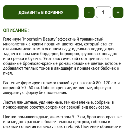
-
+
ДОБАВИТЬ В КОРЗИНУ
ОПИСАНИЕ :
Гелениум "Moerheim Beauty" эффектный травянистый
многолетник с ярким поздним цветением, который станет
отличным акцентом в осеннем саду, идеально подходя для
заднего плана миксбордеров, бордюров, групповых посадок
или срезки в букеты. Этот классический сорт ценится за
обильные бронзово-красные ромашковидные цветки, которые
добавляют теплых тонов в ландшафт и привлекают бабочек и
пчел.
Растение формирует прямостоячий куст высотой 80–120 см и
шириной 50–60 см. Побеги крепкие, ветвистые, образуют
аккуратную форму без полегания.
Листья ланцетные, удлиненные, темно-зеленые, собраны в
прикорневую розетку, сохраняют свежий вид весь сезон.
Цветки ромашковидные, диаметром 5–7 см, бронзово-красные
или медно-красные с более темным центром, собраны в
рыхлые соцветия на верхушках стеблей. Цветение обильное и