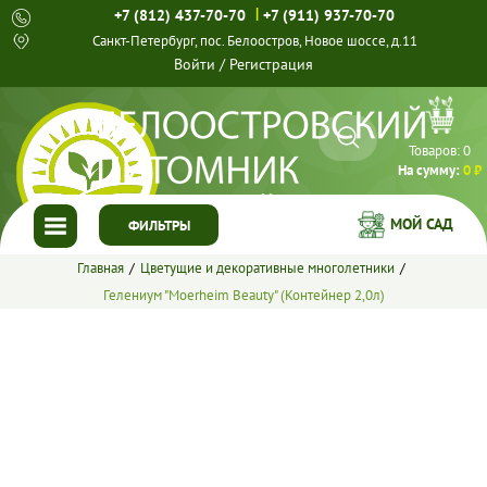
|
+7 (812) 437-70-70
+7 (911) 937-70-70
Санкт-Петербург, пос. Белоостров, Новое шоссе, д.11
Войти
/
Регистрация
Товаров:
0
На сумму:
0 ₽
МОЙ САД
ФИЛЬТРЫ
Главная
Цветущие и декоративные многолетники
ГЛАВНАЯ
Гелениум "Moerheim Beauty" (Контейнер 2,0л)
КАТАЛОГ
СПЕЦПРЕДЛОЖЕНИЯ
ГОТОВЫЕ РЕШЕНИЯ
О НАС