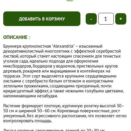
-
+
ДОБАВИТЬ В КОРЗИНУ
ОПИСАНИЕ :
Бруннера крупнолистная "Alexandria" – изысканный
декоративнолистный многолетник с эффектной серебристой
листвой, который станет настоящим спасением для тенистых
уголков сада, идеально подходя для оформления
миксбордеров, бордюров у водоемов, приствольных кругов
деревьев, рокариев или выращивания в контейнерах на
террасах. Этот сорт выделяется крупными сердцевидными
листьями с серебристо-белым оттенком и контрастными
зелеными прожилками, создающими призрачный, почти
иридисцентный эффект, а также нежными голубыми цветками,
напоминающими незабудки.
Растение формирует плотную, куртинную розетку высотой 30–
50 см и шириной 50–60 см. Корневища поверхностные, рост
умеренный, без агрессивного расползания, что позволяет легко
контролировать площадь.
Листья крупные, сердцевидные, длиной до 20–30 см,