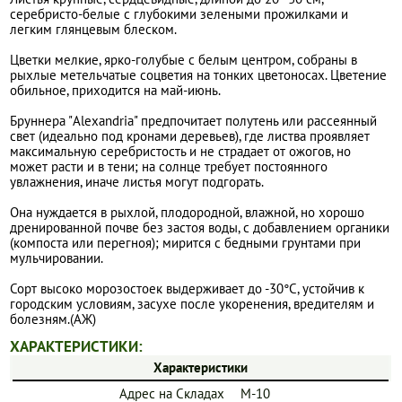
серебристо-белые с глубокими зелеными прожилками и
легким глянцевым блеском.
Цветки мелкие, ярко-голубые с белым центром, собраны в
рыхлые метельчатые соцветия на тонких цветоносах. Цветение
обильное, приходится на май-июнь.
Бруннера "Alexandria" предпочитает полутень или рассеянный
свет (идеально под кронами деревьев), где листва проявляет
максимальную серебристость и не страдает от ожогов, но
может расти и в тени; на солнце требует постоянного
увлажнения, иначе листья могут подгорать.
Она нуждается в рыхлой, плодородной, влажной, но хорошо
дренированной почве без застоя воды, с добавлением органики
(компоста или перегноя); мирится с бедными грунтами при
мульчировании.
Сорт высоко морозостоек выдерживает до -30°C, устойчив к
городским условиям, засухе после укоренения, вредителям и
болезням.(АЖ)
ХАРАКТЕРИСТИКИ:
Характеристики
Адрес на Складах
М-10