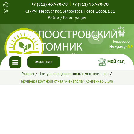
|
+7 (812) 437-70-70
+7 (911) 937-70-70
Санкт-Петербург, пос. Белоостров, Новое шоссе, д.11
Войти
/
Регистрация
Товаров:
0
На сумму:
0 ₽
МОЙ САД
ФИЛЬТРЫ
Главная
Цветущие и декоративные многолетники
ГЛАВНАЯ
Бруннера крупнолистная "Alexandria" (Контейнер 2,0л)
КАТАЛОГ
СПЕЦПРЕДЛОЖЕНИЯ
ГОТОВЫЕ РЕШЕНИЯ
О НАС