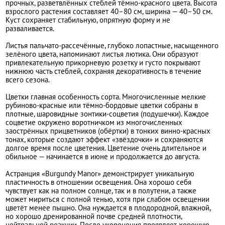
прочных, разветвлённых стеблей тёмно-красного цвета. Высота
взрослого растения составляет 40–80 см, ширина — 40–50 см.
Куст сохраняет стабильную, опрятную форму и не
разваливается.
Листья пальчато-рассечённые, глубоко лопастные, насыщенного
зелёного цвета, напоминают листья лютика. Они образуют
привлекательную прикорневую розетку и густо покрывают
нижнюю часть стеблей, сохраняя декоративность в течение
всего сезона.
Цветки главная особенность сорта. Многочисленные мелкие
рубиново-красные или тёмно-бордовые цветки собраны в
плотные, шаровидные зонтики-соцветия (подушечки). Каждое
соцветие окружено воротничком из многочисленных
заострённых прицветников (обёртки) в тонких винно-красных
тонах, которые создают эффект «звёздочки» и сохраняются
долгое время после цветения. Цветение очень длительное и
обильное — начинается в июне и продолжается до августа.
Астранция «Burgundy Manor» демонстрирует уникальную
пластичность в отношении освещения. Она хорошо себя
чувствует как на полном солнце, так и в полутени, а также
может мириться с полной тенью, хотя при слабом освещении
цветёт менее пышно. Она нуждается в плодородной, влажной,
но хорошо дренированной почве средней плотности,
нейтральной реакции. После укоренения проявляет хорошую