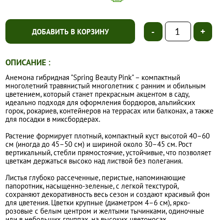
-
+
ДОБАВИТЬ В КОРЗИНУ
ОПИСАНИЕ :
Анемона гибридная "Spring Beauty Pink" – компактный
многолетний травянистый многолетник с ранним и обильным
цветением, который станет прекрасным акцентом в саду,
идеально подходя для оформления бордюров, альпийских
горок, рокариев, контейнеров на террасах или балконах, а также
для посадки в миксбордерах.
Растение формирует плотный, компактный куст высотой 40–60
см (иногда до 45–50 см) и шириной около 30–45 см. Рост
вертикальный, стебли прямостоячие, устойчивые, что позволяет
цветкам держаться высоко над листвой без полегания.
Листья глубоко рассеченные, перистые, напоминающие
папоротник, насыщенно-зеленые, с легкой текстурой,
сохраняют декоративность весь сезон и создают красивый фон
для цветения. Цветки крупные (диаметром 4–6 см), ярко-
розовые с белым центром и желтыми тычинками, одиночные
или в небольших группах, на высоких цветоносах.