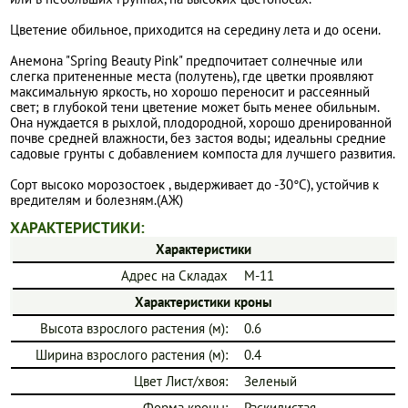
Цветение обильное, приходится на середину лета и до осени.
Анемона "Spring Beauty Pink" предпочитает солнечные или
слегка притененные места (полутень), где цветки проявляют
максимальную яркость, но хорошо переносит и рассеянный
свет; в глубокой тени цветение может быть менее обильным.
Она нуждается в рыхлой, плодородной, хорошо дренированной
почве средней влажности, без застоя воды; идеальны средние
садовые грунты с добавлением компоста для лучшего развития.
Сорт высоко морозостоек , выдерживает до -30°C), устойчив к
вредителям и болезням.(АЖ)
ХАРАКТЕРИСТИКИ:
Характеристики
Адрес на Складах
М-11
Характеристики кроны
Высота взрослого растения (м):
0.6
Ширина взрослого растения (м):
0.4
Цвет Лист/хвоя:
Зеленый
Форма кроны:
Раскидистая