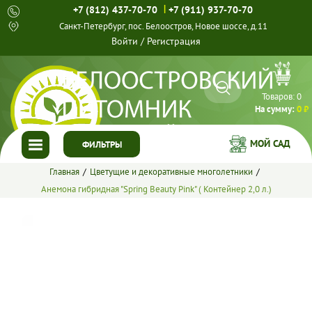
|
+7 (812) 437-70-70
+7 (911) 937-70-70
Санкт-Петербург, пос. Белоостров, Новое шоссе, д.11
Войти
/
Регистрация
Товаров:
0
На сумму:
0 ₽
МОЙ САД
ФИЛЬТРЫ
Главная
Цветущие и декоративные многолетники
ГЛАВНАЯ
Анемона гибридная "Spring Beauty Pink" ( Контейнер 2,0 л.)
КАТАЛОГ
СПЕЦПРЕДЛОЖЕНИЯ
ГОТОВЫЕ РЕШЕНИЯ
О НАС