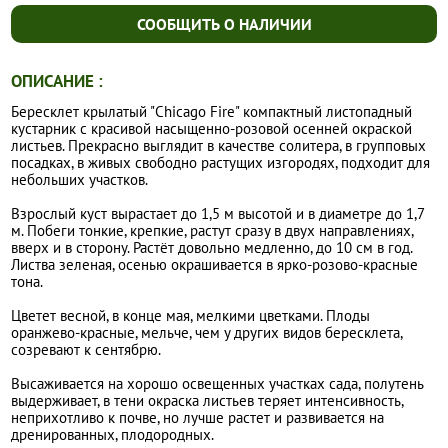
СООБЩИТЬ О НАЛИЧИИ
ОПИСАНИЕ :
Бересклет крылатый "Chicago Fire" компактный листопадный
кустарник с красивой насыщенно-розовой осенней окраской
листьев. Прекрасно выглядит в качестве солитера, в групповых
посадках, в живых свободно растущих изгородях, подходит для
небольших участков.
Взрослый куст вырастает до 1,5 м высотой и в диаметре до 1,7
м. Побеги тонкие, крепкие, растут сразу в двух направлениях,
вверх и в сторону. Растёт довольно медленно, до 10 см в год.
Листва зеленая, осенью окрашивается в ярко-розово-красные
тона.
Цветет весной, в конце мая, мелкими цветками. Плоды
оранжево-красные, мельче, чем у других видов бересклета,
созревают к сентябрю.
Высаживается на хорошо освещенных участках сада, полутень
выдерживает, в тени окраска листьев теряет интенсивность,
неприхотливо к почве, но лучше растет и развивается на
дренированных, плодородных.