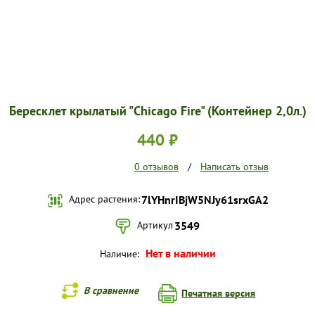
Бересклет крылатый "Chicago Fire" (Контейнер 2,0л.)
440 ₽
0 отзывов
/
Написать отзыв
Адрес растения:
7lYHnrIBjW5NJy61srxGA2
Артикул
3549
Нет в наличии
Наличие:
В сравнение
Печатная версия