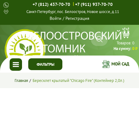
|
+7 (812) 437-70-70
+7 (911) 937-70-70
Санкт-Петербург, пос. Белоостров, Новое шоссе, д.11
Войти
/
Регистрация
Товаров:
0
На сумму:
0 ₽
МОЙ САД
ФИЛЬТРЫ
ГЛАВНАЯ
Главная
Бересклет крылатый "Chicago Fire" (Контейнер 2,0л.)
КАТАЛОГ
СПЕЦПРЕДЛОЖЕНИЯ
ГОТОВЫЕ РЕШЕНИЯ
О НАС