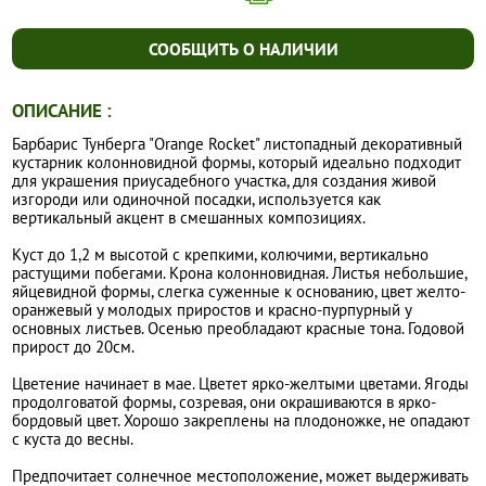
СООБЩИТЬ О НАЛИЧИИ
ОПИСАНИЕ :
Барбарис Тунберга "Orange Rocket" листопадный декоративный
кустарник колонновидной формы, который идеально подходит
для украшения приусадебного участка, для создания живой
изгороди или одиночной посадки, используется как
вертикальный акцент в смешанных композициях.
Куст до 1,2 м высотой с крепкими, колючими, вертикально
растущими побегами. Крона колонновидная. Листья небольшие,
яйцевидной формы, слегка суженные к основанию, цвет желто-
оранжевый у молодых приростов и красно-пурпурный у
основных листьев. Осенью преобладают красные тона. Годовой
прирост до 20см.
Цветение начинает в мае. Цветет ярко-желтыми цветами. Ягоды
продолговатой формы, созревая, они окрашиваются в ярко-
бордовый цвет. Хорошо закреплены на плодоножке, не опадают
с куста до весны.
Предпочитает солнечное местоположение, может выдерживать