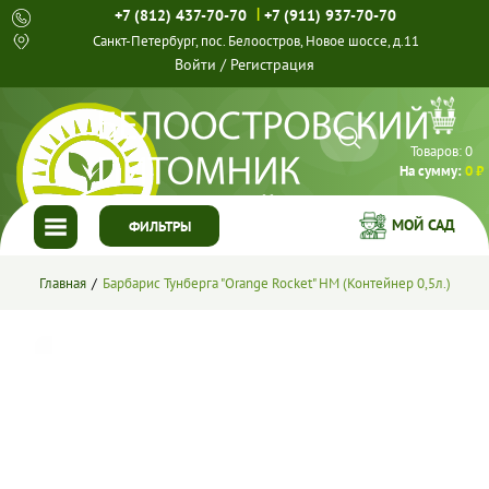
|
+7 (812) 437-70-70
+7 (911) 937-70-70
Санкт-Петербург, пос. Белоостров, Новое шоссе, д.11
Войти
/
Регистрация
Товаров:
0
На сумму:
0 ₽
МОЙ САД
ФИЛЬТРЫ
ГЛАВНАЯ
Главная
Барбарис Тунберга "Orange Rocket" HM (Контейнер 0,5л.)
КАТАЛОГ
СПЕЦПРЕДЛОЖЕНИЯ
ГОТОВЫЕ РЕШЕНИЯ
О НАС