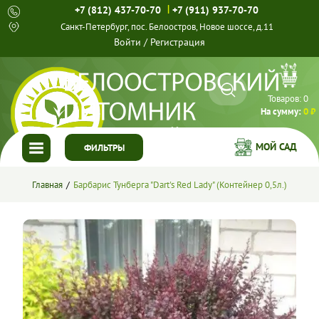
|
+7 (812) 437-70-70
+7 (911) 937-70-70
Санкт-Петербург, пос. Белоостров, Новое шоссе, д.11
Войти
/
Регистрация
Товаров:
0
На сумму:
0 ₽
МОЙ САД
ФИЛЬТРЫ
ГЛАВНАЯ
Главная
Барбарис Тунберга "Dart's Red Lady" (Контейнер 0,5л.)
КАТАЛОГ
СПЕЦПРЕДЛОЖЕНИЯ
ГОТОВЫЕ РЕШЕНИЯ
О НАС