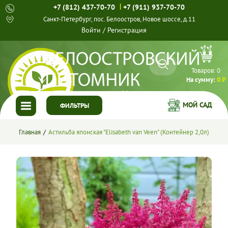
|
+7 (812) 437-70-70
+7 (911) 937-70-70
Санкт-Петербург, пос. Белоостров, Новое шоссе, д.11
Войти
/
Регистрация
Товаров:
0
На сумму:
0 ₽
МОЙ САД
ФИЛЬТРЫ
ГЛАВНАЯ
Главная
Астильба японская "Elisabeth van Veen" (Контейнер 2,0л)
КАТАЛОГ
СПЕЦПРЕДЛОЖЕНИЯ
ГОТОВЫЕ РЕШЕНИЯ
О НАС