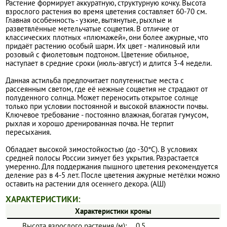
Растение формирует аккуратную, структурную кочку. Высота
взрослого растения во время цветения составляет 60-70 см.
Главная особенность - узкие, вытянутые, рыхлые и
разветвлённые метельчатые соцветия. В отличие от
классических плотных «плюмажей», они более ажурные, что
придаёт растению особый шарм. Их цвет - малиновый или
розовый с фиолетовым подтоном. Цветение обильное,
наступает в средние сроки (июль-август) и длится 3-4 недели.
Данная астильба предпочитает полутенистые места с
рассеянным светом, где её нежные соцветия не страдают от
полуденного солнца. Может переносить открытое солнце
только при условии постоянной и высокой влажности почвы.
Ключевое требование - постоянно влажная, богатая гумусом,
рыхлая и хорошо дренированная почва. Не терпит
пересыхания.
Обладает высокой зимостойкостью (до -30°C). В условиях
средней полосы России зимует без укрытия. Разрастается
умеренно. Для поддержания пышного цветения рекомендуется
деление раз в 4-5 лет. После цветения ажурные метёлки можно
оставить на растении для осеннего декора. (АШ)
ХАРАКТЕРИСТИКИ:
Характеристики кроны
Высота взрослого растения (м):
0.5