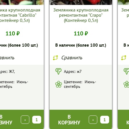
ика крупноплодная
Земляника крупноплодная
Зем
тантная "Cabrillo"
ремонтантная "Crapo"
р
онтейнер 0,5л)
(Контейнер 0,5л)
110 ₽
110 ₽
чии (более 100 шт.)
В наличии (более 100 шт.)
В 
авнить
Сравнить
рес:
Ж7,
Адрес:
ж7
етение:
Июнь-
Цветение:
Июнь-
нтябрь
сентябрь
В
В
-
+
-
+
ЗИНУ
КОРЗИНУ