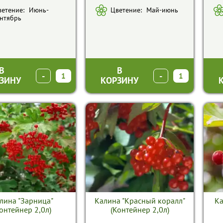
етение:
Июнь-
Цветение:
Май-июнь
нтябрь
В
В
-
+
-
+
ЗИНУ
КОРЗИНУ
лина "Зарница"
Калина "Красный коралл"
Ка
онтейнер 2,0л)
(Контейнер 2,0л)