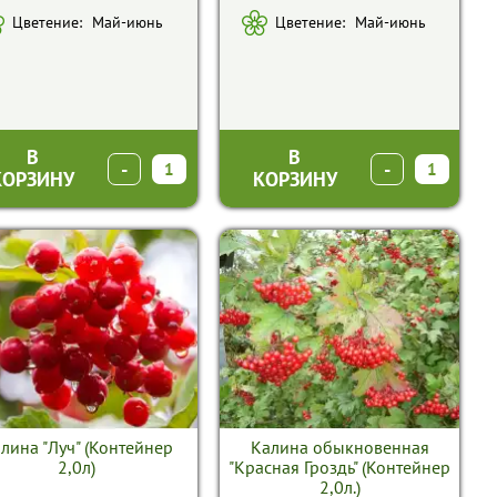
Цветение:
Май-июнь
Цветение:
Май-июнь
В
В
-
+
-
+
КОРЗИНУ
КОРЗИНУ
лина "Луч" (Контейнер
Калина обыкновенная
2,0л)
"Красная Гроздь" (Контейнер
2,0л.)