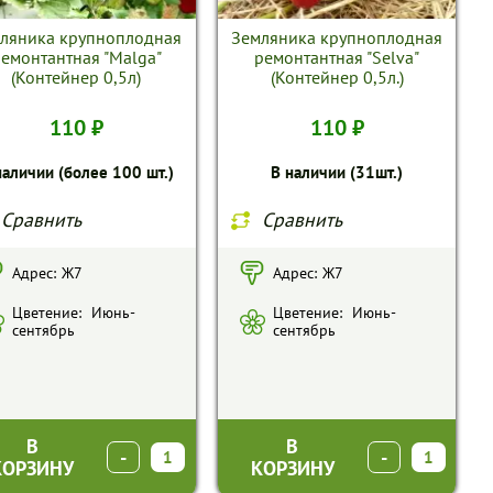
ляника крупноплодная
Земляника крупноплодная
емонтантная "Malga"
ремонтантная "Selva"
(Контейнер 0,5л)
(Контейнер 0,5л.)
110 ₽
110 ₽
наличии (более 100 шт.)
В наличии (31шт.)
Сравнить
Сравнить
Адрес:
Ж7
Адрес:
Ж7
Цветение:
Июнь-
Цветение:
Июнь-
сентябрь
сентябрь
В
В
-
+
-
+
КОРЗИНУ
КОРЗИНУ