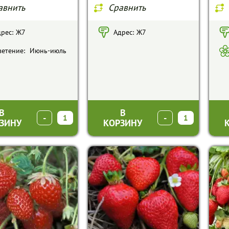
авнить
Сравнить
рес:
Ж7
Адрес:
Ж7
етение:
Июнь-июль
В
В
-
+
-
+
ЗИНУ
КОРЗИНУ