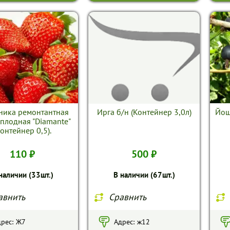
ника ремонтантная
Ирга б/н (Контейнер 3,0л)
Йош
плодная "Diamante"
Контейнер 0,5).
110 ₽
500 ₽
наличии (33шт.)
В наличии (67шт.)
авнить
Сравнить
рес:
Ж7
Адрес:
ж12