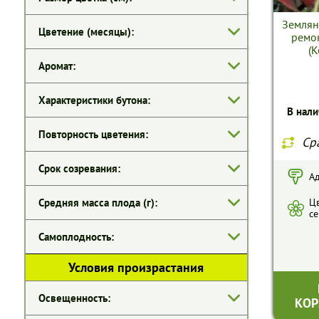
Землян
Цветение (месяцы):
ремон
(К
Аромат:
Характеристики бутона:
В нали
Повторность цветения:
Ср
Срок созревания:
Ад
Средняя масса плода (г):
Цв
се
Самоплодность:
Условия произрастания
Освещенность:
КОР