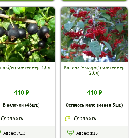
та б/н (Контейнер 3,0л)
Калина "Аккорд" (Контейнер
2,0л)
440 ₽
440 ₽
В наличии (46шт.)
Осталось мало (менее 5шт.)
Сравнить
Сравнить
Адрес:
Ж13
Адрес:
ж15