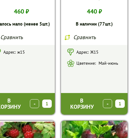
460 ₽
440 ₽
алось мало (менее 5шт.)
В наличии (77шт.)
Сравнить
Сравнить
Адрес:
ж15
Адрес:
Ж15
Цветение:
Май-июнь
В
В
-
+
-
+
КОРЗИНУ
КОРЗИНУ