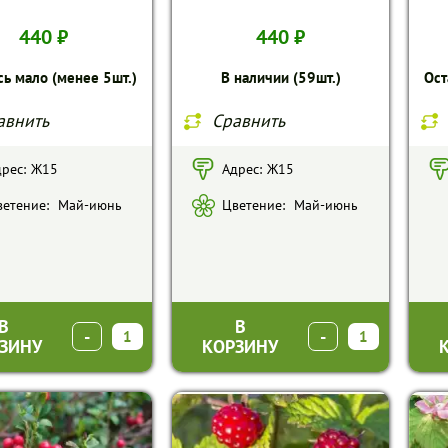
440 ₽
440 ₽
сь мало (менее 5шт.)
В наличии (59шт.)
Ост
авнить
Сравнить
рес:
Ж15
Адрес:
Ж15
етение:
Май-июнь
Цветение:
Май-июнь
В
В
-
+
-
+
ЗИНУ
КОРЗИНУ