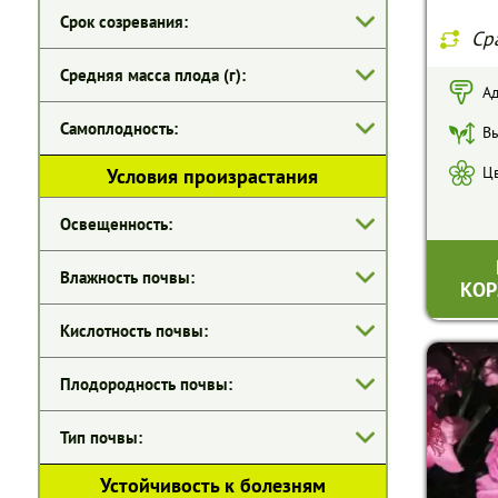
Срок созревания:
Ср
Средняя масса плода (г):
Ад
Самоплодность:
Вы
Цв
Условия произрастания
Освещенность:
Влажность почвы:
КОР
Кислотность почвы:
Плодородность почвы:
Тип почвы:
Устойчивость к болезням