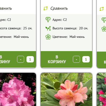
авнить
Сравнить
рес:
С2
Адрес:
С2
сота саженца:
25 см.
Высота саженца:
20 см.
етение:
Май-июнь
Цветение:
Май-июнь
В
В
-
+
-
+
ЗИНУ
КОРЗИНУ