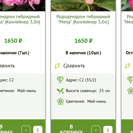
ендрон гибридный
Рододендрон гибридный
Ро
a" (Контейнер 3,0л)
"Merja" (Контейнер 3,0л.)
"Neo
1650 ₽
1650 ₽
 наличии (7шт.)
В наличии (10шт.)
Ост
авнить
Сравнить
рес:
С2
Адрес:
С2 (35/2)
етение:
Май-июнь
Высота саженца:
25 см.
Цветение:
Май-июнь
В
В
-
+
-
+
ЗИНУ
КОРЗИНУ