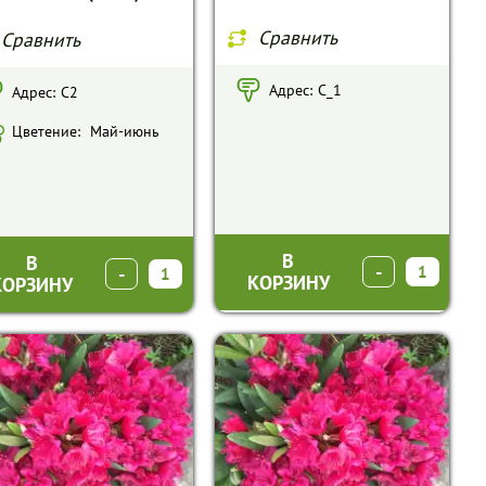
Сравнить
Сравнить
Адрес:
С_1
Адрес:
С2
Цветение:
Май-июнь
В
В
-
+
-
+
КОРЗИНУ
КОРЗИНУ