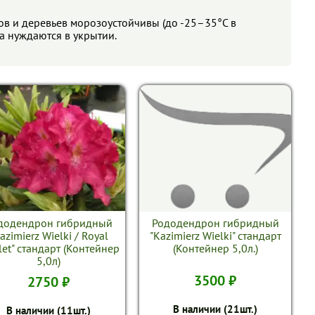
и деревьев морозоустойчивы (до -25–35°C в
а нуждаются в укрытии.
додендрон гибридный
Рододендрон гибридный
azimierz Wielki / Royal
"Kazimierz Wielki" стандарт
let" стандарт (Контейнер
(Контейнер 5,0л.)
5,0л)
3500 ₽
2750 ₽
В наличии (21шт.)
В наличии (11шт.)