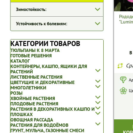
Зимостойкость:
Родод
"Lumin
Устойчивость к болезням:
КАТЕГОРИИ ТОВАРОВ
ТЮЛЬПАНЫ К 8 МАРТА
В
ГОТОВЫЕ РЕШЕНИЯ
КАТАЛОГ
Ср
КОНТЕЙНЕРЫ, КАШПО, ЯЩИКИ ДЛЯ
РАСТЕНИЙ
ЛИСТВЕННЫЕ РАСТЕНИЯ
Ад
ЦВЕТУЩИЕ И ДЕКОРАТИВНЫЕ
ДЕКОРАТИВНЫЕ КОНТЕЙНЕРЫ И ЯЩИКИ
МНОГОЛЕТНИКИ
ДЕРЕНЫ
Цв
РОЗЫ
ДЕРЕВЯННЫЕ ДЕКОРАТИВНЫЕ ЯЩИКИ
ХВОЙНЫЕ РАСТЕНИЯ
БАРБАРИСЫ
ВЕРОНИКИ
САДОВЫЙ ДЕКОР
ПЛОДОВЫЕ РАСТЕНИЯ
ДРУГИЕ РОЗЫ
ГОРТЕНЗИИ
РАСТЕНИЯ В ДЕКОРАТИВНЫХ КАШПО И
ГОТОВЫЕ РЕШЕНИЯ
ПИХТЫ
ПЛОШКАХ
КОРНЕСОБСТВЕННЫЕ
АБРИКОСЫ
ЛАПЧАТКИ
ЖИВУЧКИ
ОВОЩНАЯ РАССАДА
ХВОЙНЫЕ КРУПНОМЕРЫ В КОМАХ
МУСКУСНЫЕ
РАСТЕНИЯ ДЛЯ ВОДОЁМОВ
АЛЫЧА
БАКОПЫ
ПУЗЫРЕПЛОДНИКИ
КЛЕМАТИСЫ
ЕЛИ
ГРУНТ, МУЛЬЧА, ГАЗОННЫЕ СМЕСИ
ДРУГИЕ ОВОЩИ
КОР