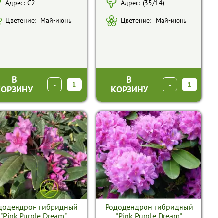
Адрес:
С2
Адрес:
(35/14)
Цветение:
Май-июнь
Цветение:
Май-июнь
В
В
-
+
-
+
КОРЗИНУ
КОРЗИНУ
додендрон гибридный
Рододендрон гибридный
"Pink Purple Dream"
"Pink Purple Dream"