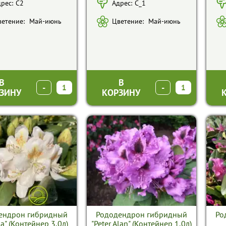
рес:
С2
Адрес:
С_1
етение:
Май-июнь
Цветение:
Май-июнь
В
В
-
+
-
+
ЗИНУ
КОРЗИНУ
ендрон гибридный
Рододендрон гибридный
Ро
la" (Контейнер 3,0л)
"Peter Alan" (Контейнер 1,0л)