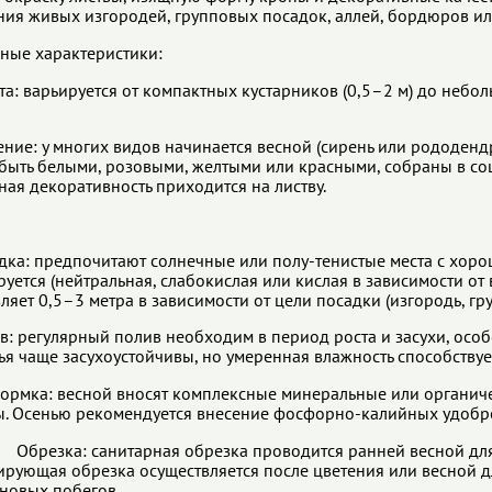
ния живых изгородей, групповых посадок, аллей, бордюров ил
ные характеристики:
та: варьируется от компактных кустарников (0,5–2 м) до небол
ение: у многих видов начинается весной (сирень или рододендр
 быть белыми, розовыми, желтыми или красными, собраны в со
ная декоративность приходится на листву.
дка: предпочитают солнечные или полу-тенистые места с хор
руется (нейтральная, слабокислая или кислая в зависимости от
ляет 0,5–3 метра в зависимости от цели посадки (изгородь, гру
в: регулярный полив необходим в период роста и засухи, осо
ья чаще засухоустойчивы, но умеренная влажность способствует
ормка: весной вносят комплексные минеральные или органиче
ы. Осенью рекомендуется внесение фосфорно-калийных удобр
езка: санитарная обрезка проводится ранней весной для 
рующая обрезка осуществляется после цветения или весной 
 новых побегов.