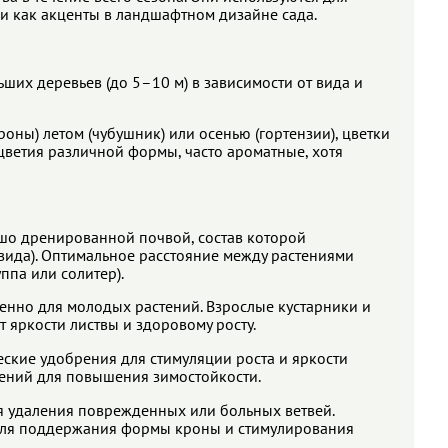
и как акценты в ландшафтном дизайне сада.
ьших деревьев (до 5–10 м) в зависимости от вида и
оны) летом (чубушник) или осенью (гортензии), цветки
цветия различной формы, часто ароматные, хотя
ошо дренированной почвой, состав которой
 вида). Оптимальное расстояние между растениями
ппа или солитер).
бенно для молодых растений. Взрослые кустарники и
 яркости листвы и здоровому росту.
ские удобрения для стимуляции роста и яркости
ений для повышения зимостойкости.
удаления поврежденных или больных ветвей.
для поддержания формы кроны и стимулирования