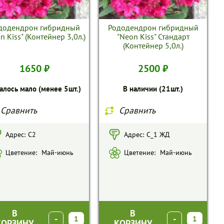
додендрон гибридный
Рододендрон гибридный
n Kiss" (Контейнер 3,0л.)
"Neon Kiss" Стандарт
(Контейнер 5,0л.)
1650 ₽
2500 ₽
алось мало (менее 5шт.)
В наличии (21шт.)
Сравнить
Сравнить
Адрес:
С2
Адрес:
С_1 ЖД
Цветение:
Май-июнь
Цветение:
Май-июнь
В
В
-
+
-
+
КОРЗИНУ
КОРЗИНУ