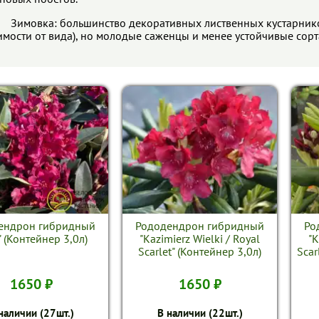
овка: большинство декоративных лиственных кустарников 
имости от вида), но молодые саженцы и менее устойчивые сорт
ендрон гибридный
Рододендрон гибридный
Ро
" (Контейнер 3,0л)
"Kazimierz Wielki / Royal
"K
Scarlet" (Контейнер 3,0л)
Scar
1650 ₽
1650 ₽
наличии (27шт.)
В наличии (22шт.)