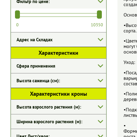
Фильтр по цене:
созда
Основ
•Высо
сорта.
Адрес на Складах
•Цвет
могут
основ
Характеристики
Уход:
Сфера применения
•Поса
варьи
Высота саженца (см):
состав
Характеристики кроны
•Поли
дерев
Высота взрослого растения (м):
•Подк
листв
Ширина взрослого растения (м):
• Обр
Форми
роста
Цвет Лист/хвоя: