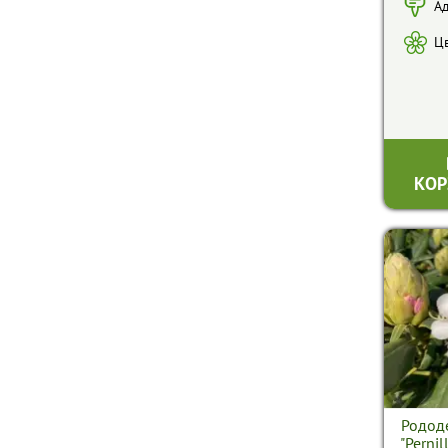
СМОРОДИНЫ
Ад
КОЛОКОЛЬЧИКИ
ЯБЛОНИ
Цв
КОТОВНИКИ
ЯБЛОНИ КОЛОНОВИДНЫЕ
ЛИЛЕЙНИКИ
ДРУГИЕ ПЛОДОВЫЕ РАСТЕНИЯ
ЛИЛИИ
МОНАРДЫ
ОЧИТКИ
КОР
ПИОНЫ
ТИМЬЯНЫ
ФЛОКСЫ МЕТЕЛЬЧАТЫЕ
ФЛОКСЫ ПОЧВОПОКРОВНЫЕ
ХОСТЫ
ШАЛФЕИ
ЭХИНАЦЕИ
Родод
ДРУГИЕ МНОГОЛЕТНИЕ ЦВЕТЫ
"Pernil