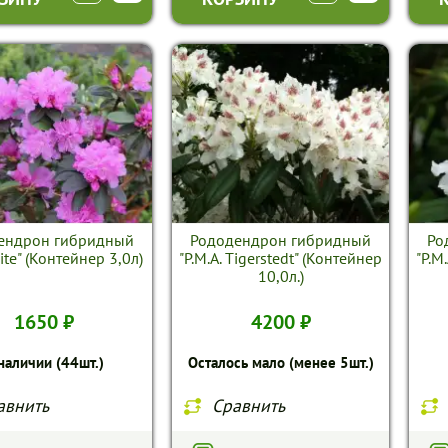
ендрон гибридный
Рододендрон гибридный
Ро
Elite" (Контейнер 3,0л)
"P.M.A. Tigerstedt" (Контейнер
"P.M
10,0л.)
1650 ₽
4200 ₽
наличии (44шт.)
Осталось мало (менее 5шт.)
авнить
Сравнить