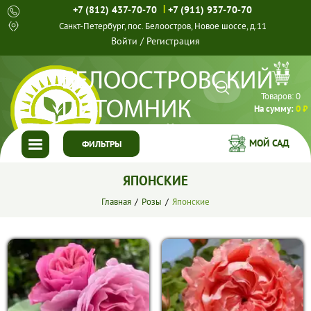
|
+7 (812) 437-70-70
+7 (911) 937-70-70
Санкт-Петербург, пос. Белоостров, Новое шоссе, д.11
Войти
/
Регистрация
Товаров:
0
На сумму:
0 ₽
МОЙ САД
ФИЛЬТРЫ
ЯПОНСКИЕ
ГЛАВНАЯ
Главная
Розы
Японские
КАТАЛОГ
СПЕЦПРЕДЛОЖЕНИЯ
ГОТОВЫЕ РЕШЕНИЯ
О НАС