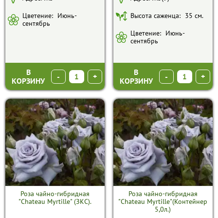
Цветение:
Июнь-
Высота саженца:
35 см.
сентябрь
Цветение:
Июнь-
сентябрь
В
В
-
+
-
+
КОРЗИНУ
КОРЗИНУ
Роза чайно-гибридная
Роза чайно-гибридная
"Chateau Myrtille" (ЗКС).
"Chateau Myrtille"(Контейнер
5,0л.)