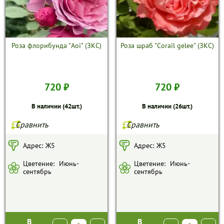
УСЛОВИЯ РАБОТЫ
КОНТАКТЫ
Роза флорибунда "Aoi" (ЗКС)
Роза шраб "Corail gelee" (ЗКС)
720 ₽
720 ₽
В наличии (42шт.)
В наличии (26шт.)
Сравнить
Сравнить
Адрес:
Ж5
Адрес:
Ж5
Цветение:
Июнь-
Цветение:
Июнь-
сентябрь
сентябрь
В
В