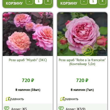
-
+
-
+
КОРЗИНУ
КОРЗИНУ
Роза шраб "Miyabi" (ЗКС)
Роза шраб "Robe a la francaise"
(Контейнер 5,0л)
720 ₽
720 ₽
В наличии (38шт.)
В наличии (7шт.)
Сравнить
Сравнить
Адрес:
Ж5
Адрес:
Ж3(9)