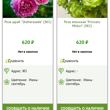
Роза шраб "Sheherazade" (ЗКС)
Роза японская "Princess
Midori" (ЗКС)
620 ₽
620 ₽
Нет в наличии
Нет в наличии
Сравнить
Сравнить
Адрес:
Ж5
Адрес:
-
Цветение:
Июнь-
Цветение:
Июнь-
сентябрь
сентябрь
СООБЩИТЬ О НАЛИЧИИ
СООБЩИТЬ О НАЛИЧИИ