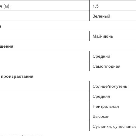
 (м):
1.5
Зеленый
я
Май-июнь
ошения
Средний
Самоплодная
 произрастания
Солнце/полутень
Средняя
Нейтральная
Высокая
Суглинки, супесчаны