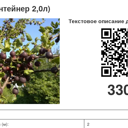
нтейнер 2,0л)
Текстовое описание 
33
 (м):
2