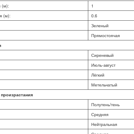
 (м):
1
 (м):
0.6
Зеленый
Прямостоячая
я
Сиреневый
Июль-август
Лёгкий
Метельчатый
 произрастания
Полутень/тень
Средняя
Нейтральная