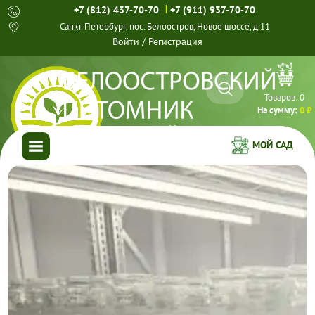
|
+7 (812) 437-70-70
+7 (911) 937-70-70
Санкт-Петербург, пос. Белоостров, Новое шоссе, д.11
Войти
/
Регистрация
Товаров:
0
На сумму:
0 ₽
МОЙ САД
ГЛАВНАЯ
КАТАЛОГ
СПЕЦПРЕДЛОЖЕНИЯ
ГОТОВЫЕ РЕШЕНИЯ
О НАС