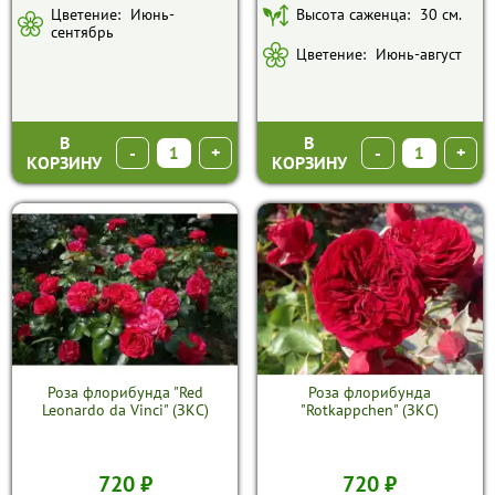
Цветение:
Июнь-
Высота саженца:
30 см.
сентябрь
Цветение:
Июнь-август
В
В
-
+
-
+
КОРЗИНУ
КОРЗИНУ
Роза флорибунда "Red
Роза флорибунда
Leonardo da Vinci" (ЗКС)
"Rotkappchen" (ЗКС)
720 ₽
720 ₽