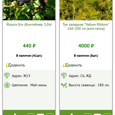
Йошта б/н (Контейнер 3,0л)
Туя западная "Yellow Ribbon"
160-200 см (ком-сетка)
440 ₽
4000 ₽
В наличии (41шт.)
В наличии (8шт.)
Сравнить
Сравнить
Адрес:
Ж13
Адрес:
С6, ЖД
Цветение:
Май-июнь
Высота саженца:
180 см.
В
В