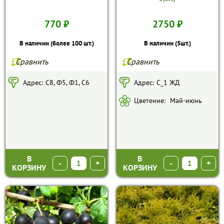
770 ₽
2750 ₽
В наличии (более 100 шт.)
В наличии (5шт.)
Сравнить
Сравнить
Адрес:
С8, Ф5, Ф1, С6
Адрес:
С_1 ЖД
Цветение:
Май-июнь
В
В
-
+
-
+
КОРЗИНУ
КОРЗИНУ