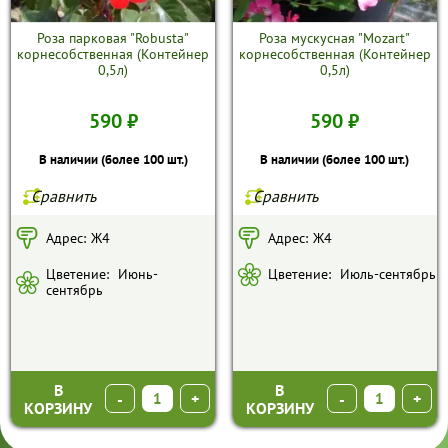
Роза парковая "Robusta"
Роза мускусная "Mozart"
корнесобственная (Контейнер
корнесобственная (Контейнер
0,5л)
0,5л)
590 ₽
590 ₽
В наличии (более 100 шт.)
В наличии (более 100 шт.)
Сравнить
Сравнить
Адрес:
Ж4
Адрес:
Ж4
Цветение:
Июнь-
Цветение:
Июль-сентябрь
сентябрь
В
В
-
+
-
+
КОРЗИНУ
КОРЗИНУ