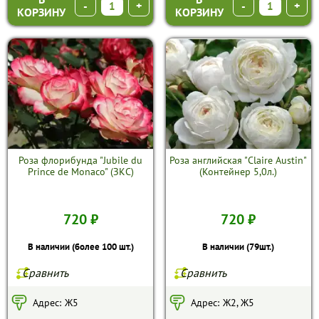
-
+
-
+
КОРЗИНУ
КОРЗИНУ
Роза флорибунда "Jubile du
Роза английская "Claire Austin"
Prince de Monaco" (ЗКС)
(Контейнер 5,0л.)
720 ₽
720 ₽
В наличии (более 100 шт.)
В наличии (79шт.)
Сравнить
Сравнить
Адрес:
Ж5
Адрес:
Ж2, Ж5